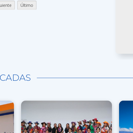
uiente
Último
CADAS