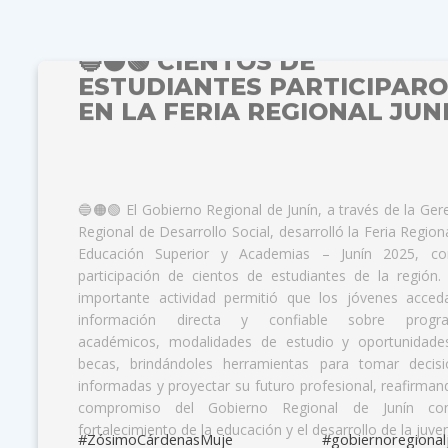
🔵🟠🟢 CIENTOS DE
ESTUDIANTES PARTICIPAR
-->
--> -->
EN LA FERIA REGIONAL JUN
🔵🟠🟢 El Gobierno Regional de Junín, a través de la Ger
Regional de Desarrollo Social, desarrolló la Feria Region
Educación Superior y Academias – Junín 2025, co
participación de cientos de estudiantes de la región.
importante actividad permitió que los jóvenes acced
información directa y confiable sobre progr
académicos, modalidades de estudio y oportunidade
becas, brindándoles herramientas para tomar decisi
informadas y proyectar su futuro profesional, reafirman
compromiso del Gobierno Regional de Junín co
fortalecimiento de la educación y el desarrollo de la juve
#ZósimoCárdenasMuje #gobiernoregionalju
#ElCambioLoHacemosTodos.
#ZósimoCárdenasMuje #gobiernoregionalju