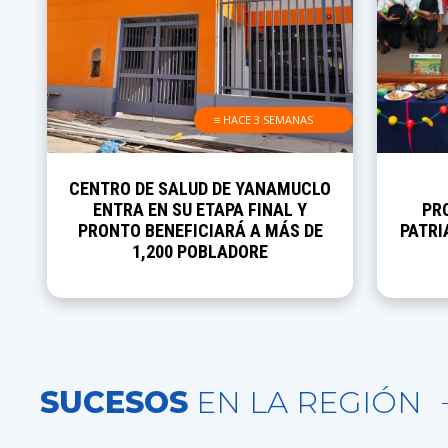
≡ HACE 3 SEMANAS
JUNÍN PRESENTA SU
AUL
PROGRAMACIÓN DE FIESTAS
CULMI
PATRIAS E INVITA A DESCUBRIR SU
CONST
HISTORIA, CULTURA Y
NATURALEZA
SUCESOS
EN LA REGIÓN