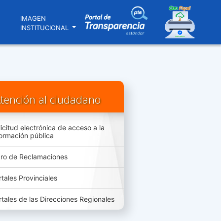
N
IMAGEN
INSTITUCIONAL
tención al ciudadano
licitud electrónica de acceso a la
formación pública
bro de Reclamaciones
rtales Provinciales
rtales de las Direcciones Regionales