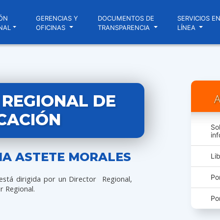
ÓN
GERENCIAS Y
DOCUMENTOS DE
SERVICIOS E
NAL
OFICINAS
TRANSPARENCIA
LÍNEA
 REGIONAL DE
A
CACIÓN
So
in
RIA ASTETE MORALES
Li
Po
está dirigida por un Director Regional,
r Regional.
Po