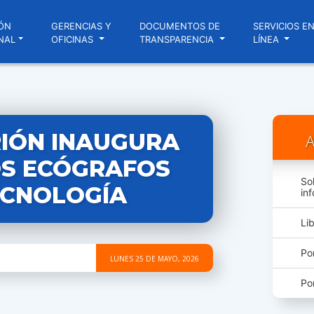
ÓN
GERENCIAS Y
DOCUMENTOS DE
SERVICIOS E
NAL
OFICINAS
TRANSPARENCIA
LÍNEA
RIÓN INAUGURA
A
S ECÓGRAFOS
So
ECNOLOGÍA
in
Li
Po
LUNES 25 DE MAYO, 2026
Po