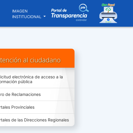
N
IMAGEN
INSTITUCIONAL
tención al ciudadano
licitud electrónica de acceso a la
formación pública
bro de Reclamaciones
rtales Provinciales
rtales de las Direcciones Regionales