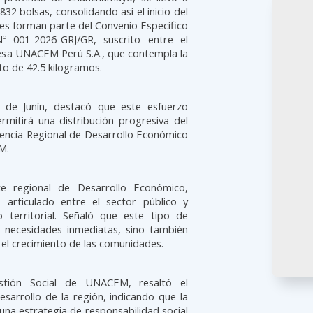
2 bolsas, consolidando así el inicio del
es forman parte del Convenio Específico
Nº 001-2026-GRJ/GR, suscrito entre el
resa UNACEM Perú S.A., que contempla la
o de 42.5 kilogramos.
l de Junín, destacó que este esfuerzo
mitirá una distribución progresiva del
rencia Regional de Desarrollo Económico
M.
te regional de Desarrollo Económico,
 articulado entre el sector público y
o territorial. Señaló que este tipo de
r necesidades inmediatas, sino también
 el crecimiento de las comunidades.
stión Social de UNACEM, resaltó el
arrollo de la región, indicando que la
na estrategia de responsabilidad social