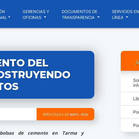
ÓN
GERENCIAS Y
DOCUMENTOS DE
SERVICIOS E
NAL
OFICINAS
TRANSPARENCIA
LÍNEA
ENTO DEL
A
OSTRUYENDO
So
TOS
in
Li
Po
MIÉRCOLES 6 DE MAYO, 2026
Po
bolsas de cemento en Tarma y