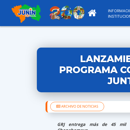
INFORMACI
INSTITUCIO
LANZAMI
PROGRAMA C
JUN
ARCHIVO DE NOTICIAS
GRJ entrega más de 45 mil 