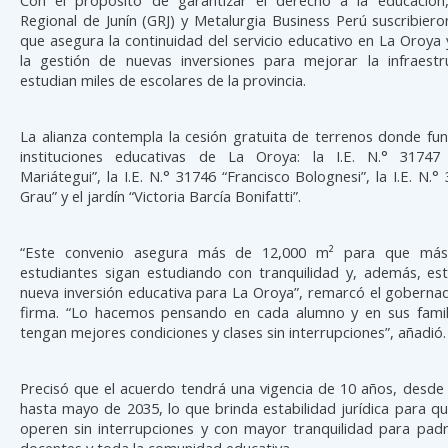
Regional de Junín (GRJ) y Metalurgia Business Perú suscribier
que asegura la continuidad del servicio educativo en La Oroya
la gestión de nuevas inversiones para mejorar la infraest
estudian miles de escolares de la provincia.
La alianza contempla la cesión gratuita de terrenos donde fu
instituciones educativas de La Oroya: la I.E. N.° 31747
Mariátegui”, la I.E. N.° 31746 “Francisco Bolognesi”, la I.E. N.°
Grau” y el jardín “Victoria Barcía Bonifatti”.
“Este convenio asegura más de 12,000 m² para que más
estudiantes sigan estudiando con tranquilidad y, además, est
nueva inversión educativa para La Oroya”, remarcó el goberna
firma. “Lo hacemos pensando en cada alumno y en sus famil
tengan mejores condiciones y clases sin interrupciones”, añadió.
Precisó que el acuerdo tendrá una vigencia de 10 años, desde
hasta mayo de 2035, lo que brinda estabilidad jurídica para qu
operen sin interrupciones y con mayor tranquilidad para padr
docentes y toda la comunidad educativa.