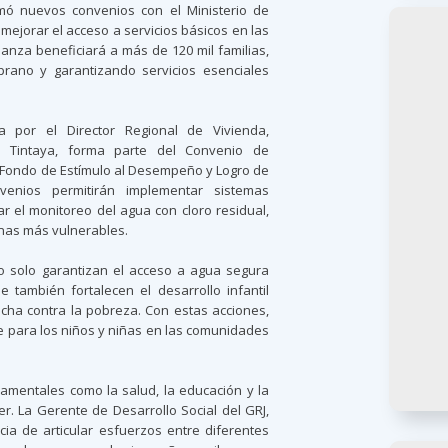
rmó nuevos convenios con el Ministerio de
a mejorar el acceso a servicios básicos en las
anza beneficiará a más de 120 mil familias,
prano y garantizando servicios esenciales
a por el Director Regional de Vivienda,
o Tintaya, forma parte del Convenio de
 Fondo de Estímulo al Desempeño y Logro de
nvenios permitirán implementar sistemas
r el monitoreo del agua con cloro residual,
onas más vulnerables.
o solo garantizan el acceso a agua segura
e también fortalecen el desarrollo infantil
cha contra la pobreza. Con estas acciones,
 para los niños y niñas en las comunidades
damentales como la salud, la educación y la
er. La Gerente de Desarrollo Social del GRJ,
cia de articular esfuerzos entre diferentes