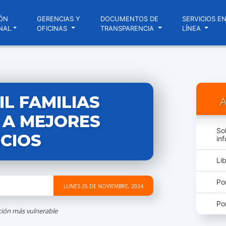
ÓN
GERENCIAS Y
DOCUMENTOS DE
SERVICIOS E
NAL
OFICINAS
TRANSPARENCIA
LÍNEA
MIL FAMILIAS
A
 A MEJORES
So
ICIOS
in
Li
Po
LUNES 25 DE NOVIEMBRE, 2024
Po
ación más vulnerable