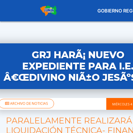
GOBIERNO REG
GRJ HARÃ¡ NUEVO
EXPEDIENTE PARA I.E
Â€ŒDIVINO NIÃ±O JESÃº
ARCHIVO DE NOTICIAS
MIÉRCOLES 4
PARALELAMENTE REALIZARÁ
LIQUIDACIÓN TÉCNICA- FINA