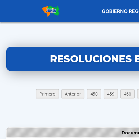
GOBIERNO REG
RESOLUCIONES 
Primero
Anterior
458
459
460
Docume