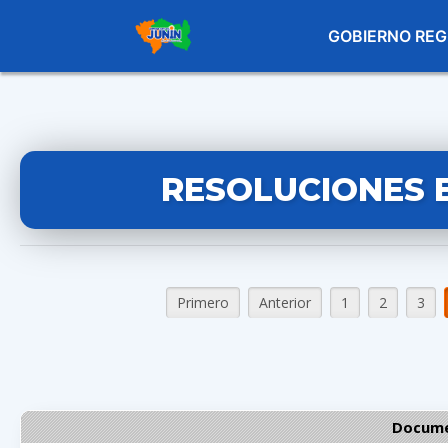
GOBIERNO REG
RESOLUCIONES 
Primero
Anterior
1
2
3
Docume