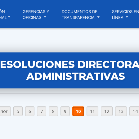
ÓN
GERENCIAS Y
DOCUMENTOS DE
SERVICIOS E
NAL
OFICINAS
TRANSPARENCIA
LÍNEA
ESOLUCIONES DIRECTORA
ADMINISTRATIVAS
rior
5
6
7
8
9
10
11
12
13
14