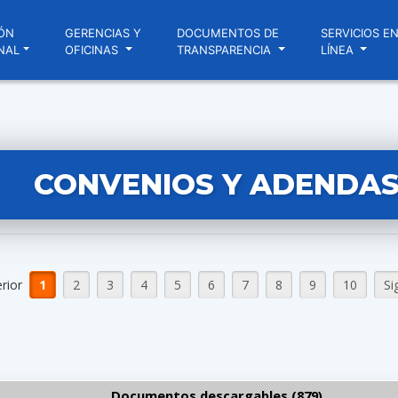
ÓN
GERENCIAS Y
DOCUMENTOS DE
SERVICIOS E
NAL
OFICINAS
TRANSPARENCIA
LÍNEA
CONVENIOS Y ADENDA
erior
1
2
3
4
5
6
7
8
9
10
Si
Documentos descargables (879)