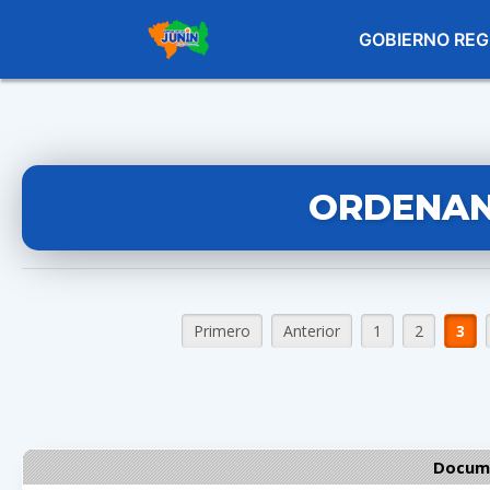
GOBIERNO REG
ORDENAN
Primero
Anterior
1
2
3
Docume