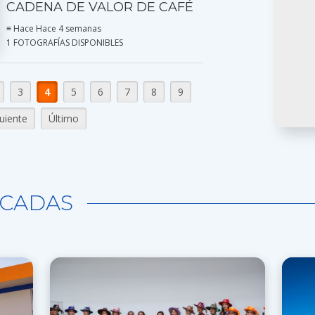
CADENA DE VALOR DE CAFÉ
≡ Hace Hace 4 semanas
1 FOTOGRAFÍAS DISPONIBLES
3
4
5
6
7
8
9
uiente
Último
CADAS