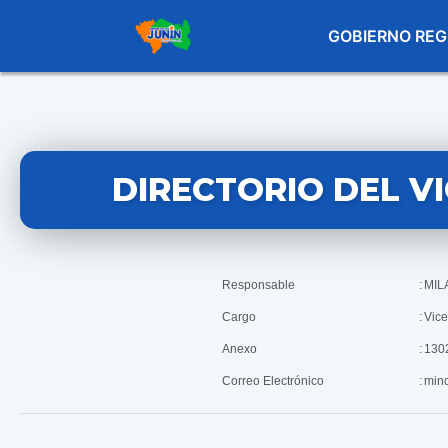
GOBIERNO REG
DIRECTORIO DEL 
Responsable
:
MIL
Cargo
:
Vic
Anexo
:
130
Correo Electrónico
:
min