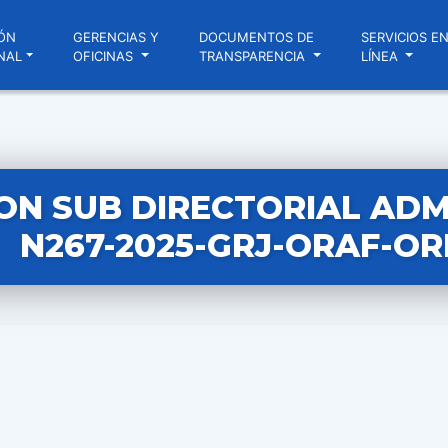
ÓN
GERENCIAS Y
DOCUMENTOS DE
SERVICIOS E
NAL
OFICINAS
TRANSPARENCIA
LÍNEA
ON SUB DIRECTORIAL ADM
N267-2025-GRJ-ORAF-OR