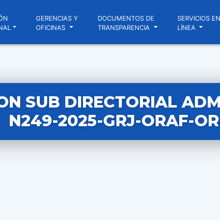
ÓN
GERENCIAS Y
DOCUMENTOS DE
SERVICIOS E
NAL
OFICINAS
TRANSPARENCIA
LÍNEA
ON SUB DIRECTORIAL ADM
N249-2025-GRJ-ORAF-O