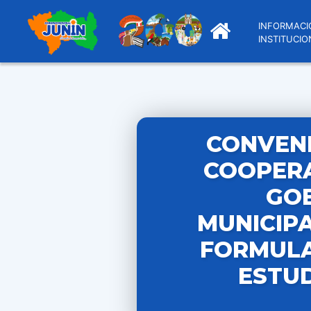
INFORMACI
INSTITUCIO
CONVENI
COOPERA
GOB
MUNICIPA
FORMULA
ESTUD