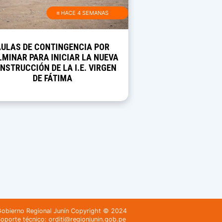
≡ HACE 4 SEMANAS
AULAS DE CONTINGENCIA POR
MINAR PARA INICIAR LA NUEVA
NSTRUCCIÓN DE LA I.E. VIRGEN
DE FÁTIMA
obierno Regional Junín Copyright © 2024
oporte técnico: orditi@regionjunin.gob.pe