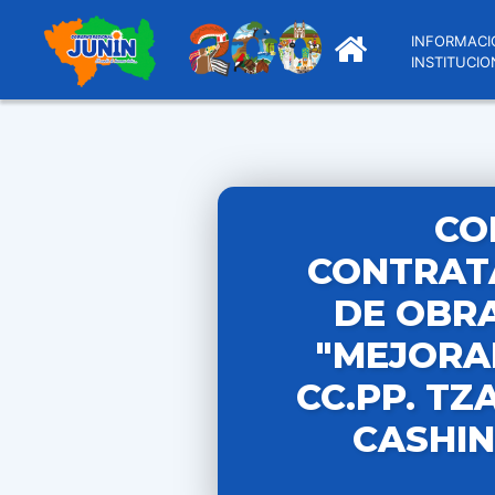
INFORMACI
INSTITUCIO
CO
CONTRATA
DE OBRA
"MEJORA
CC.PP. TZ
CASHIN