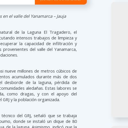
 en el valle del Yanamarca – Jauja
natural de la Laguna El Tragadero, el
cutando intensos trabajos de limpieza y
ecuperar la capacidad de infiltración y
s provenientes del valle del Yanamarca,
ndaciones.
asi nueve millones de metros cúbicos de
mentos acumulados durante más de dos
el desborde de la laguna, pérdida de
n comunidades aledañas. Estas labores se
zada, como dragas, y con el apoyo del
l GRJ y la población organizada.
o técnico del GRJ, señaló que se trabaja
apumo, donde se instaló un dique de 80
ua de la laguna. Asimismo, indicó que la