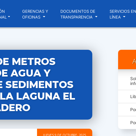
ÓN
GERENCIAS Y
DOCUMENTOS DE
SERVICIOS E
NAL
OFICINAS
TRANSPARENCIA
LÍNEA
DE METROS
A
DE AGUA Y
So
E SEDIMENTOS
in
 LA LAGUNA EL
Li
ADERO
Po
Po
JUEVES 9 DE OCTUBRE, 2025