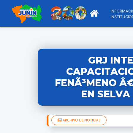
INFORMACI
INSTITUCIO
GRJ INT
CAPACITACI
FENÃ³MENO Â€
EN SELVA
ARCHIVO DE NOTICIAS