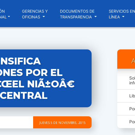
ÓN
GERENCIAS Y
DOCUMENTOS DE
SERVICIOS E
NAL
OFICINAS
TRANSPARENCIA
LÍNEA
ENSIFICA
A
ONES POR EL
So
ŒEL NIÃ±OÂ€
in
 CENTRAL
Li
Po
Po
JUEVES 5 DE NOVIEMBRE, 2015