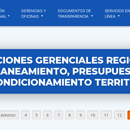
ÓN
GERENCIAS Y
DOCUMENTOS DE
SERVICIOS E
NAL
OFICINAS
TRANSPARENCIA
LÍNEA
IONES GERENCIALES REG
ANEAMIENTO, PRESUPUES
ONDICIONAMIENTO TERRIT
Anterior
4
5
6
7
8
9
10
11
12