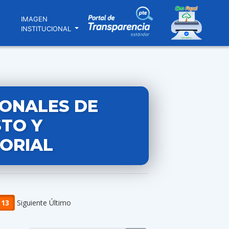
N
IMAGEN
INSTITUCIONAL
IONALES DE
TO Y
ORIAL
13
Siguiente Último