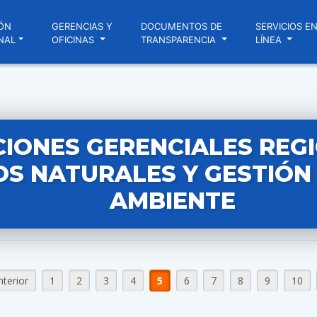
ÓN
GERENCIAS Y
DOCUMENTOS DE
SERVICIOS E
NAL
OFICINAS
TRANSPARENCIA
LÍNEA
IONES GERENCIALES REG
S NATURALES Y GESTIÓN
AMBIENTE
nterior
1
2
3
4
5
6
7
8
9
10