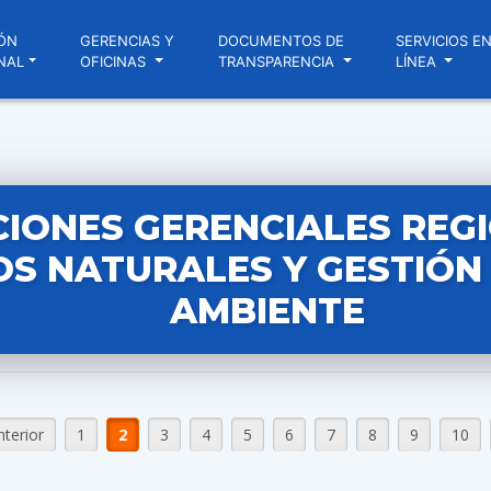
ÓN
GERENCIAS Y
DOCUMENTOS DE
SERVICIOS E
NAL
OFICINAS
TRANSPARENCIA
LÍNEA
IONES GERENCIALES REG
S NATURALES Y GESTIÓN
AMBIENTE
nterior
1
2
3
4
5
6
7
8
9
10