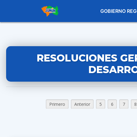
GOBIERNO REG
RESOLUCIONES GE
DESARRO
Primero
Anterior
5
6
7
8