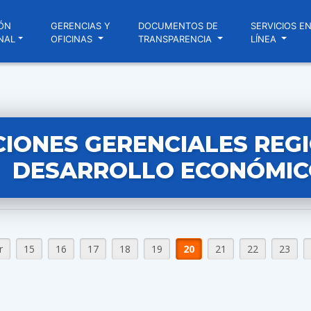
ÓN
GERENCIAS Y
DOCUMENTOS DE
SERVICIOS E
NAL
OFICINAS
TRANSPARENCIA
LÍNEA
IONES GERENCIALES REG
DESARROLLO ECONÓMIC
r
15
16
17
18
19
20
21
22
23