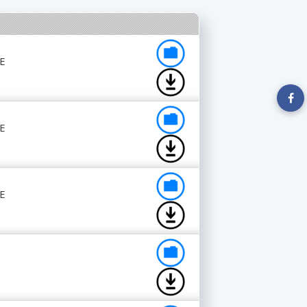
E
E
E