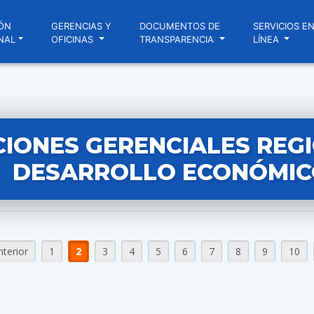
ÓN
GERENCIAS Y
DOCUMENTOS DE
SERVICIOS E
NAL
OFICINAS
TRANSPARENCIA
LÍNEA
IONES GERENCIALES REG
DESARROLLO ECONÓMIC
nterior
1
2
3
4
5
6
7
8
9
10