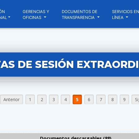
ÓN
GERENCIAS Y
DOCUMENTOS DE
SERVICIOS E
NAL
OFICINAS
TRANSPARENCIA
LÍNEA
AS DE SESIÓN EXTRAORD
Anterior
1
2
3
4
5
6
7
8
9
S
Documentos descargables (88)