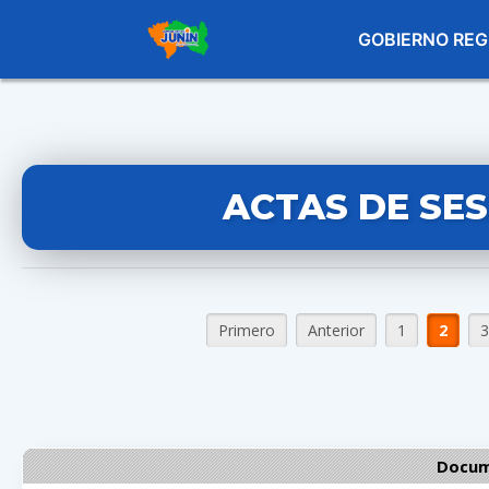
GOBIERNO REG
ACTAS DE SE
Primero
Anterior
1
2
3
Docum