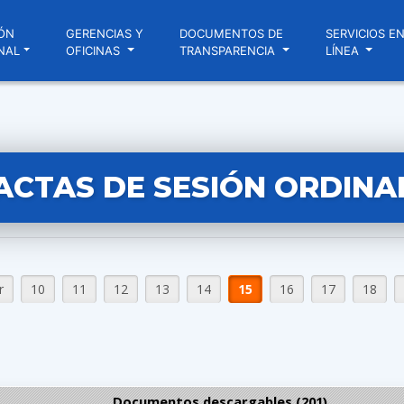
ÓN
GERENCIAS Y
DOCUMENTOS DE
SERVICIOS E
NAL
OFICINAS
TRANSPARENCIA
LÍNEA
ACTAS DE SESIÓN ORDINA
r
10
11
12
13
14
15
16
17
18
Documentos descargables (201)